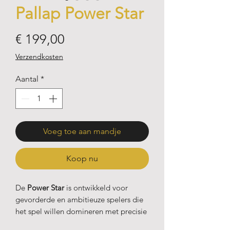
Pallap Power Star
Prijs
€ 199,00
Verzendkosten
Aantal
*
Voeg toe aan mandje
Koop nu
De
Power Star
is ontwikkeld voor
gevorderde en ambitieuze spelers die
het spel willen domineren met precisie
en punten overtuigend willen afmaken.