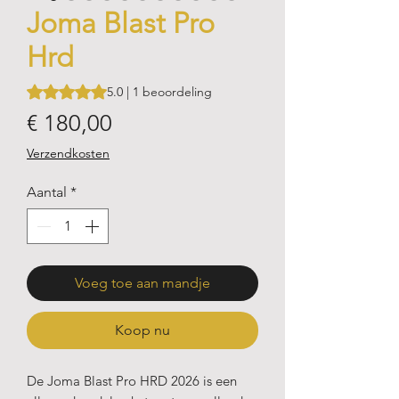
Joma Blast Pro
Hrd
Waardering is 5.0 op vijf sterren op basis van 1 beoordeling
5.0 | 1 beoordeling
Prijs
€ 180,00
Verzendkosten
Aantal
*
Voeg toe aan mandje
Koop nu
De Joma Blast Pro HRD 2026 is een