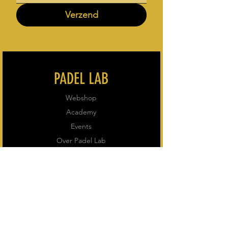
Verzend
PADEL LAB
Webshop
Academy
Events
Over Padel Lab
SUPPORT
Algemene voorwaarden
Verzending & Retour
Privacybeleid