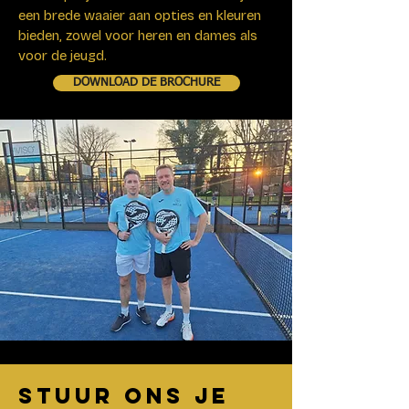
een brede waaier aan opties en kleuren
bieden, zowel voor heren en dames als
voor de jeugd.
DOWNLOAD DE BROCHURE
STUUR ONS JE