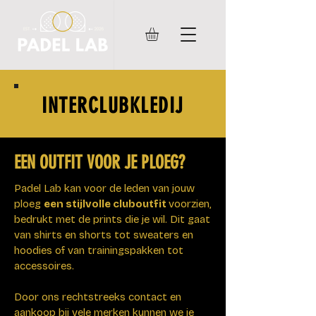
INTERCLUBKLEDIJ
EEN OUTFIT VOOR JE PLOEG?
Padel Lab kan voor de leden van jouw
ploeg
een stijlvolle cluboutfit
voorzien,
bedrukt met de prints die je wil.​
​
Dit gaat
van shirts en shorts tot sweaters en
hoodies of van trainingspakken tot
accessoires.
Door ons rechtstreeks contact en
aankoop bij vele merken kunnen we je