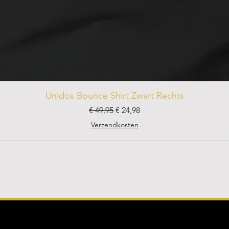
Unidos Bounce Shirt Zwart Rechts
Normale prijs
Verkoopprijs
€ 49,95
€ 24,98
Verzendkosten