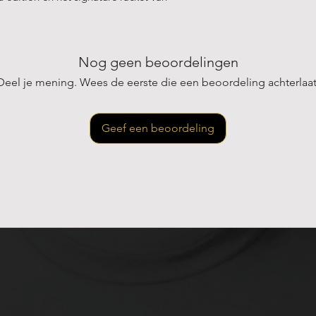
Glasvezel % 33
-hoge balans combineert dit racket
Nog geen beoordelingen
me wendbaarheid ondanks zijn hoge
Deel je mening. Wees de eerste die een beoordeling achterlaat
ld 12K Carbon op het slagvlak en de Flexo
 een directe, krachtige baloutput met een
Geef een beoordeling
ogt de grip op de bal voor extra spin,
trillingen vermindert.
 ten slotte voor stabiliteit en