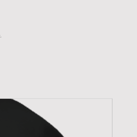
,33% 12K Carbon
.