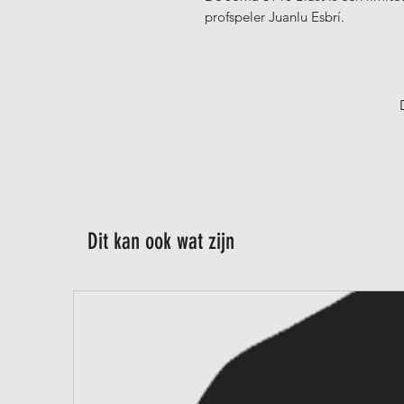
profspeler Juanlu Esbrí.
Met een hybride vorm en een mid
kracht met controle en een enor
balans.
Dankzij het gebruik van Flexshie
Black EVA-kern biedt de ST-Blast
solide en comfortabel gevoel.
De Rotation 3D-technologie verho
Dit kan ook wat zijn
terwijl het Vibra-Out-systeem de 
Het Exo Counter carbonframe zorgt
duurzaamheid.