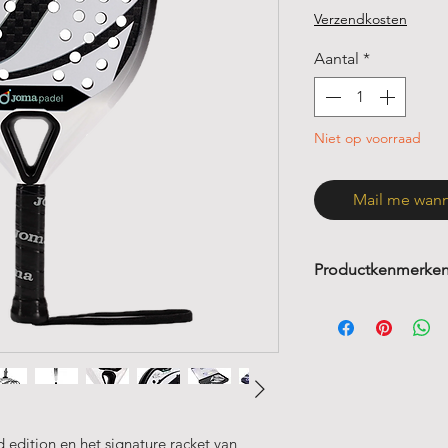
pr
Verzendkosten
Aantal
*
Niet op voorraad
Mail me wann
Productkenmerke
Vorm:
Hybride
Gewicht
: 350-3
Balans
: Midden
Touch
: Medium
Foam
: Black E
Materiaal
: Tubu
 edition en het signature racket van