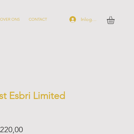
Inloggen
OVER ONS
CONTACT
t Esbri Limited
ormale
Verkoopprijs
 220,00