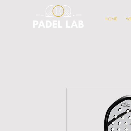
HOME
W