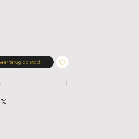
ijs
eer terug op stock
n
60 gram
-hoog
/hard
va HRD
lar 100% Carbon / 66,67%