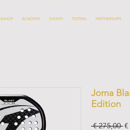
EBSHOP
ACADEMY
EVENTS
TESTING
PARTNERSHIPS
Joma Blas
Edition
N
 € 275,00 
€