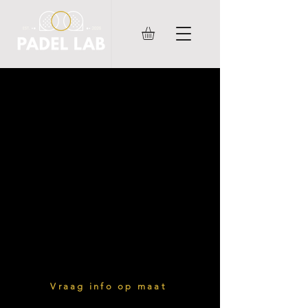
teambuilding
We helpen je graag om een
toffe teambuilding te
organiseren. Padel, lekkere
catering en één of meerdere
extra activiteiten? We zorgen
voor een absolute topdag!
Vraag info op maat