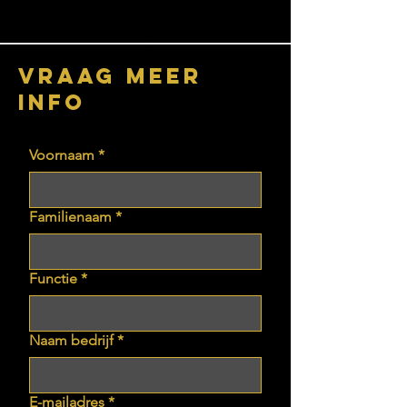
vraag meer
info
Voornaam
*
Familienaam
*
Functie
*
Naam bedrijf
*
E-mailadres
*