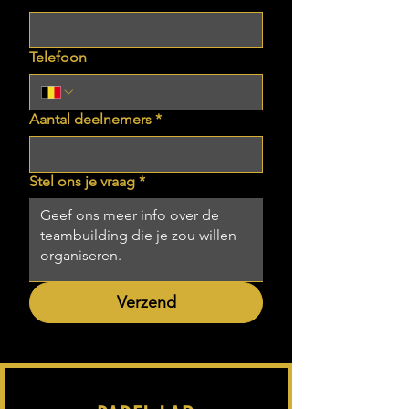
Telefoon
Aantal deelnemers
*
Stel ons je vraag
*
Verzend