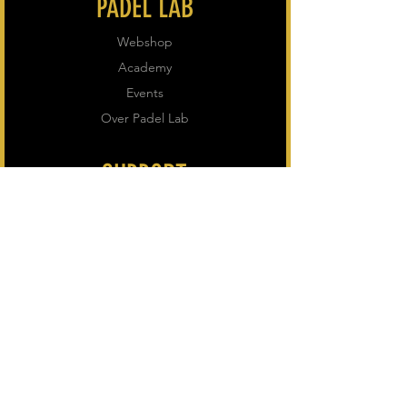
PADEL LAB
Webshop
Academy
Events
Over Padel Lab
SUPPORT
Algemene voorwaarden
Verzending & Retour
Privacybeleid
VOLG ONS
Instagram
Facebook