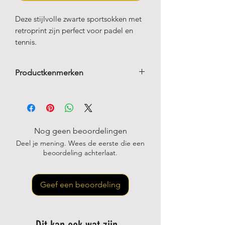
Deze stijlvolle zwarte sportsokken met
retroprint zijn perfect voor padel en
tennis.
Productkenmerken
80 % katoen
17 % polyamide
3 % elastaan
Verstevigde hiel en tenen
Nog geen beoordelingen
Deel je mening. Wees de eerste die een
beoordeling achterlaat.
Geef een beoordeling