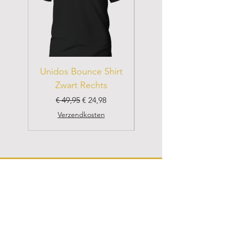
Unidos Bounce Shirt
Unidos Bounce Shir
Zwart Rechts
Normale prijs
Verkoopprijs
Normale prijs
€ 49,95
€ 24,98
Verzendkosten
PADEL LAB
Webshop
Academy