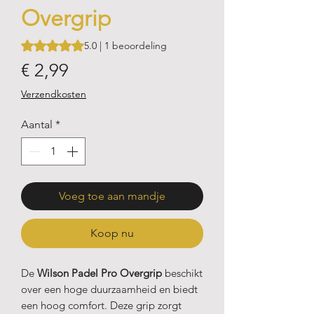
Overgrip
Waardering is 5.0 op vijf sterren op basis van 1 beoordeling
5.0 | 1 beoordeling
Prijs
€ 2,99
Verzendkosten
Aantal
*
Voeg toe aan mandje
Koop nu
De
Wilson Padel Pro Overgrip
beschikt
over een hoge duurzaamheid en biedt
een hoog comfort. Deze grip zorgt