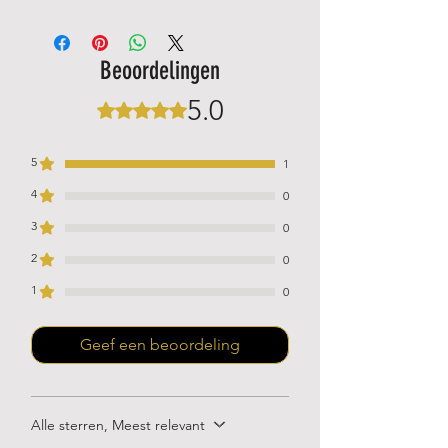
voor veel gevoel en biedt een
uitstekende grip op het handvat van
het racket. Deze overgrip beschikt over
Beoordelingen
een hoge duurzaamheid en levert
daardoor langere tijd topprestaties.
5.0
Beoordeeld met 5 uit 5 sterren.
5
1
4
0
3
0
2
0
1
0
Geef een beoordeling
Alle sterren, Meest relevant