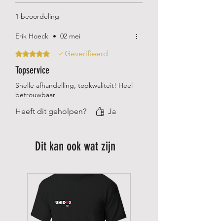
1 beoordeling
Erik Hoeck
•
02 mei
Geverifieerd
Beoordeeld met 5 uit 5 sterren.
Topservice
Snelle afhandelling, topkwaliteit! Heel
betrouwbaar
Heeft dit geholpen?
Ja
Dit kan ook wat zijn