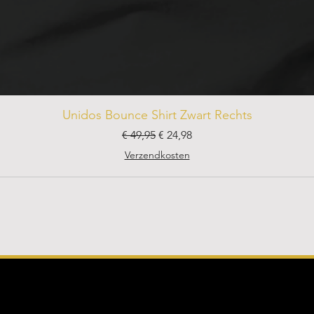
Unidos Bounce Shirt Zwart Rechts
Normale prijs
Verkoopprijs
€ 49,95
€ 24,98
Verzendkosten