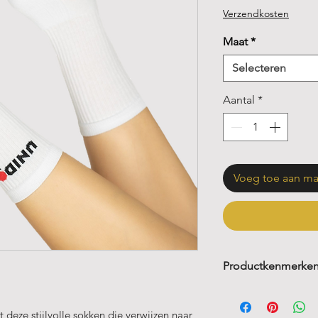
Verzendkosten
Maat
*
Selecteren
Aantal
*
Voeg toe aan m
Productkenmerke
80 % katoen
17 % polyamide
deze stijlvolle sokken die verwijzen naar