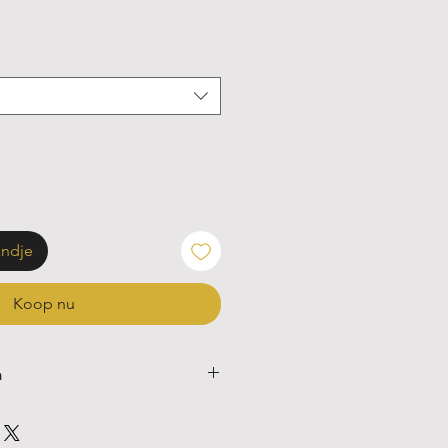
andje
Koop nu
n