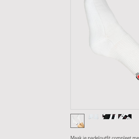
Maak je padeloutfit compleet met 