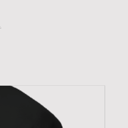
l en tenen
.