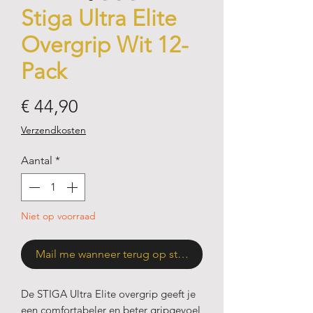
Stiga Ultra Elite
Overgrip Wit 12-
Pack
Prijs
€ 44,90
Verzendkosten
Aantal
*
Niet op voorraad
Mail me wanneer terug op stock
De STIGA Ultra Elite overgrip geeft je
een comfortabeler en beter gripgevoel