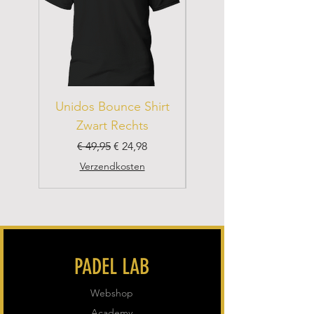
Unidos Bounce Shirt
Unidos Bounce Shir
Zwart Rechts
Normale prijs
Verkoopprijs
Normale prijs
€ 49,95
€ 24,98
Verzendkosten
PADEL LAB
Webshop
Academy