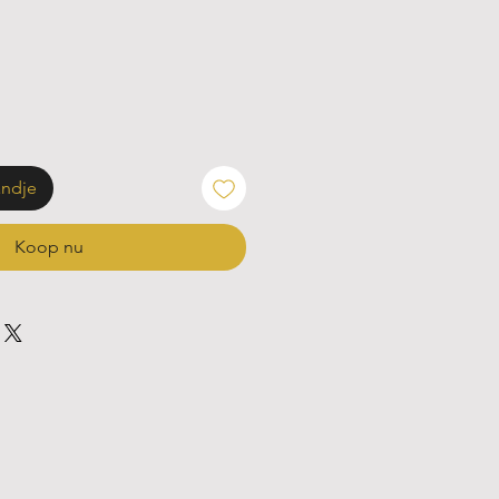
andje
Koop nu