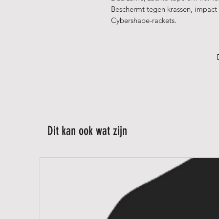
Beschermt tegen krassen, impact e
Cybershape-rackets.
Gewicht
: 6 gram per protector
Afmetingen
: 395 x 38 x 0,7 mm
Dit kan ook wat zijn