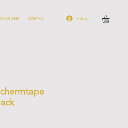
Inloggen
OVER ONS
CONTACT
schermtape
pack