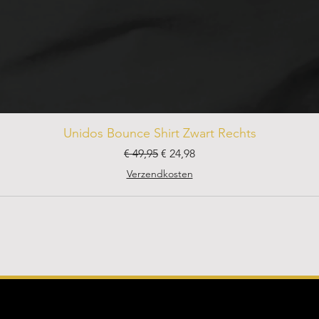
Unidos Bounce Shirt Zwart Rechts
Normale prijs
Verkoopprijs
€ 49,95
€ 24,98
Verzendkosten