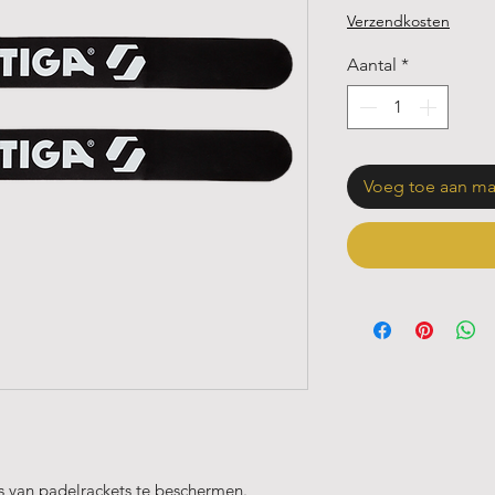
Verzendkosten
Aantal
*
Voeg toe aan m
 van padelrackets te beschermen.