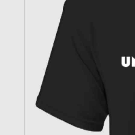
verder naar buiten in het blad, w
slagen en ballen dicht bij het glas
De balans ligt medium tot medi
tegelijkertijd controle behoudt.
Het slagvlak is opgebouwd uit 18
Het blad is stijf en direct, met e
de hardere Power Foam-kern leve
explosiviteit op, maar met een du
Het frame bestaat uit het 360 Ca
zorgt voor hoge stabiliteit en sne
met Crystal Grip, wat extra spin 
viboras en smashes.
Gevoel
Op de baan voelt de Stiga Cybers
precies aan. Smashes komen hard e
rally’s veel controle behoudt.