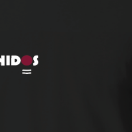
at extra zekerheid biedt bij aanvallende
.
um-hoog, wat power ondersteunt maar
K carbon en heeft een hard bladgevoel.
en korte balcontacttijd. In combinatie met
rt dit maximale balsnelheid en
idelijke vereiste voor techniek en timing.
rbon Frame, volledig van carbon, wat
lle respons. Het oppervlak is afgewerkt
en controle mogelijk maakt bij volleys,
hape 18K X Hard snel, explosief en
n strak van het blad, terwijl je in snelle