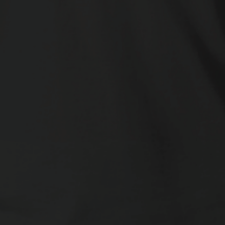
 uitgesproken keuze voor spelers die een
topracket zoeken.