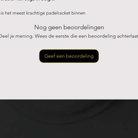
Materiaal
: 18K 
is het meest krachtige padelracket binnen
Nog geen beoordelingen
len en afwerking van de bekende 18K-
Deel je mening. Wees de eerste die een beoordeling achterlaat
-kern, wat resulteert in een explosieve
Geef een beoordeling
s vooral geschikt voor spelers die het
lende slagen en krachtig netspel.
spelers die op hoog niveau spelen en
ect racket om tempo te controleren en te
een ongeveer 20 procent grotere
nde rackets. Deze sweetspot ligt hoger en