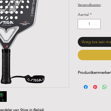
Verzendkosten
Aantal
*
Voeg toe aan m
Productkenmerke
Vorm:
Cybersha
Gewicht
: 360 g 
Balans
: Midden
Touch
: Hard
Foam
: Power F
erdeler van Stiga in België.