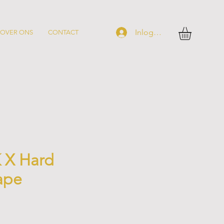
Inloggen
OVER ONS
CONTACT
K X Hard
ape
s