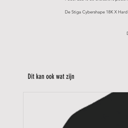
De Stiga Cybershape 18K X Hard 
het Cybershape-assortiment.
Dit model combineert de materia
serie met een hardere Power Foam
en zeer directe respons.
Voor wie
De Stiga Cybershape 18K X Hard i
punt willen domineren met aanval
Dit kan ook wat zijn
Dit racket is ook inzetbaar voor 
bewust kiezen voor een hard, dir
versnellen wanneer nodig.
Belangrijkste eigenschappen
De Cybershape-vorm zorgt voor 
sweetspot dan bij traditionele ro