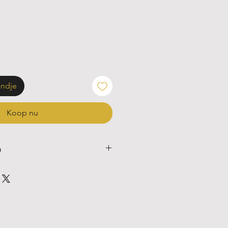
andje
Koop nu
n
pe
+/-8 g
oam