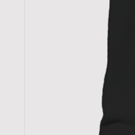
De Cybershape 18K X Hard is een
hard, technisch en powergericht 