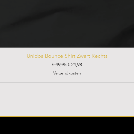
Unidos Bounce Shirt Zwart Rechts
Normale prijs
Verkoopprijs
€ 49,95
€ 24,98
Verzendkosten