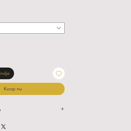
andje
Koop nu
n