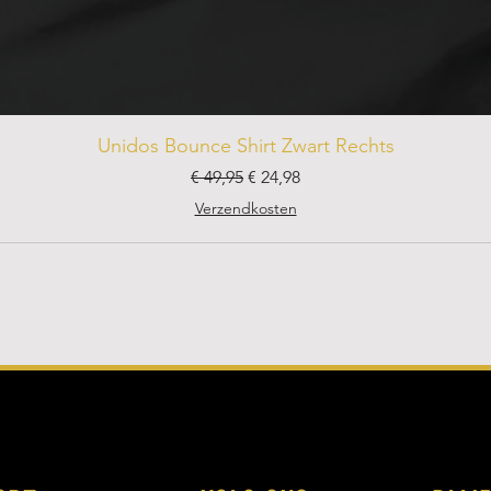
Unidos Bounce Shirt Zwart Rechts
Normale prijs
Verkoopprijs
€ 49,95
€ 24,98
Verzendkosten