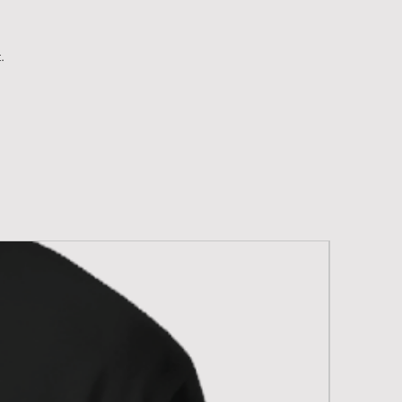
 katoen, 15% post-consumer
lyester
.