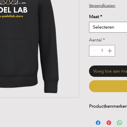
Verzendkosten
Maat
*
Selecteren
Aantal
*
Voeg toe aan m
Productkenmerke
Ronde hals
Rechte pasvorm