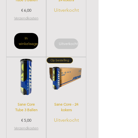
Uitverkocht
Prijs
€ 6,00
Verzendkosten
In
winkelwagen
Uitverkocht
Op bestelling
Sane Core
Sane Core - 24
Tube 3 Ballen
kokers
Uitverkocht
Prijs
€ 5,00
Verzendkosten