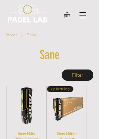
Home
Sane
Sane
Filter
Op bestelling
Sane Nitro
Sane Nitro -
Tube 3 Ballen
24 kokers