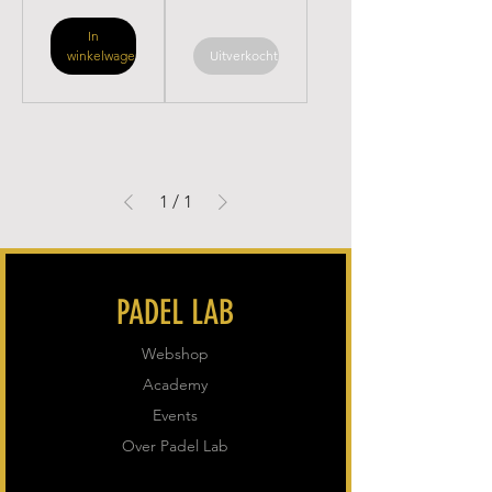
In
winkelwagen
Uitverkocht
1
/
1
PADEL LAB
Webshop
Academy
Events
Over Padel Lab