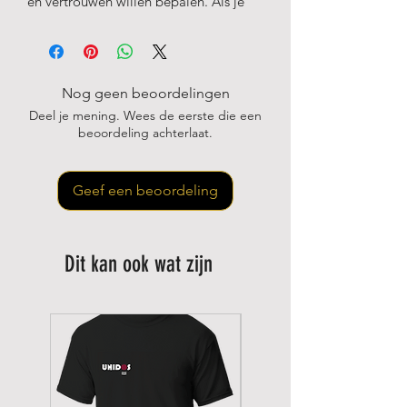
en vertrouwen willen bepalen. Als je
op zoek bent naar ballen die een
uitstekende kwaliteit behouden zonder
je budget te belasten, is dit de beste
keuze.
Nog geen beoordelingen
Deel je mening. Wees de eerste die een
Gemaakt van hoogwaardige
beoordeling achterlaat.
materialen bieden de Core ballen
superieure duurzaamheid, zodat je keer
op keer kunt genieten van intensieve
Geef een beoordeling
wedstrijden en trainingssessies. Hun
consistente stuit zorgt voor stabiele
rebounds, een stevig gevoel en
Dit kan ook wat zijn
betrouwbare prestaties bij elke slag.
Waarom kiezen voor SANE Core
Ballen:
Volledige controle over elk punt:
stabiele en precieze reactie voor