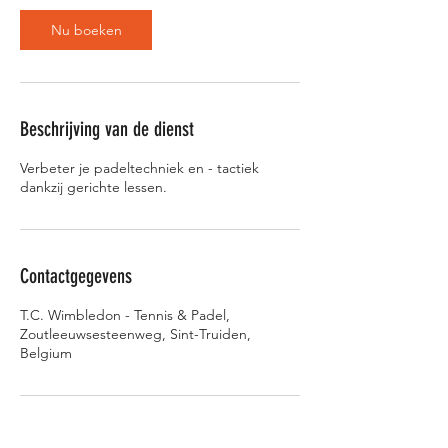
i
Nu boeken
n
.
Beschrijving van de dienst
Verbeter je padeltechniek en - tactiek
dankzij gerichte lessen.
Contactgegevens
T.C. Wimbledon - Tennis & Padel,
Zoutleeuwsesteenweg, Sint-Truiden,
Belgium