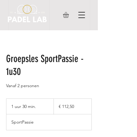
Groepsles SportPassie -
1u30
Vanaf 2 personen
112,50
euro
1 uur 30 min.
1
€ 112,50
u
u
SportPassie
3
0
m