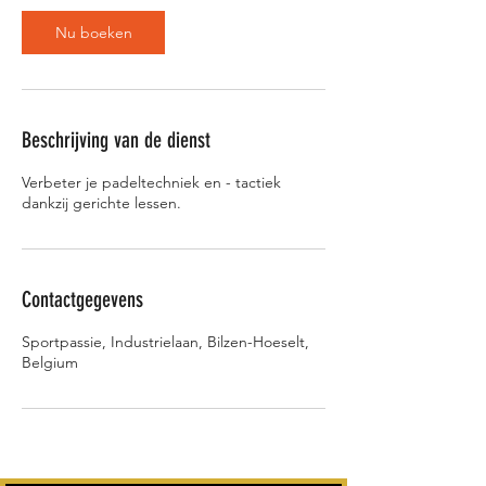
i
Nu boeken
n
.
Beschrijving van de dienst
Verbeter je padeltechniek en - tactiek
dankzij gerichte lessen.
Contactgegevens
Sportpassie, Industrielaan, Bilzen-Hoeselt,
Belgium