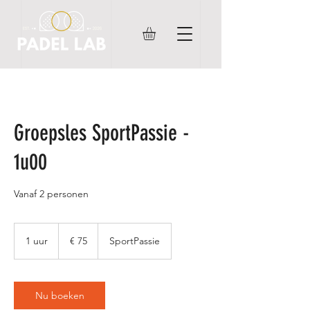
Groepsles SportPassie -
1u00
Vanaf 2 personen
75
euro
1 uur
1
€ 75
SportPassie
u
u
Nu boeken