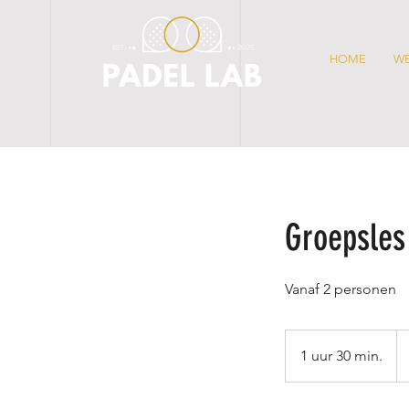
HOME
W
Groepsles
Vanaf 2 personen
11
eu
1 uur 30 min.
1
u
u