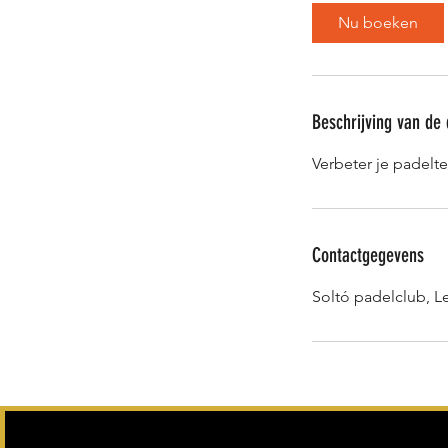
3
Nu boeken
0
m
i
n
Beschrijving van de 
.
Verbeter je padelte
Contactgegevens
Soltó padelclub, Le