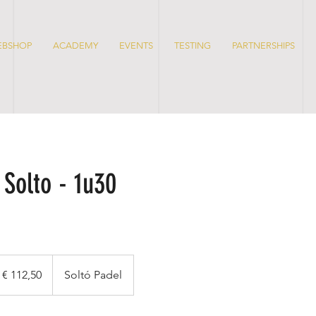
EBSHOP
ACADEMY
EVENTS
TESTING
PARTNERSHIPS
 Solto - 1u30
2,50
ro
€ 112,50
Soltó Padel