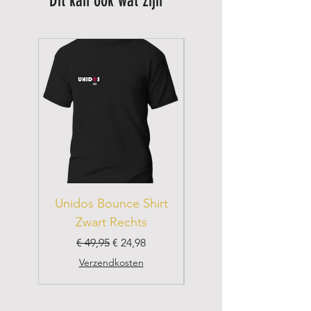
Dit kan ook wat zijn
Unidos Bounce Shirt
Unidos Bounce Shir
Zwart Rechts
Normale prijs
Verkoopprijs
Normale prijs
€ 49,95
€ 24,98
Verzendkosten