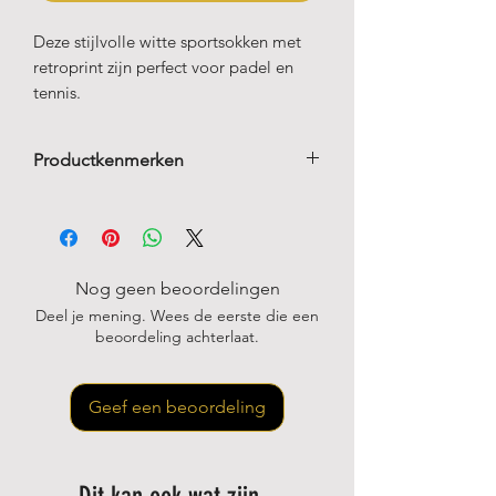
Deze stijlvolle witte sportsokken met
retroprint zijn perfect voor padel en
tennis.
Productkenmerken
80 % katoen
17 % polyamide
3 % elastaan
Verstevigde hiel en tenen
Nog geen beoordelingen
Deel je mening. Wees de eerste die een
beoordeling achterlaat.
Geef een beoordeling