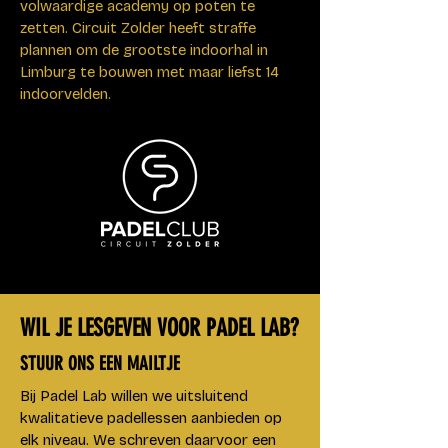
volwaardige academy op poten te
zetten. Circuit Zolder heeft straffe
plannen om de grootste indoorhal in
Limburg te bouwen met maar liefst 14
indoorvelden.
WIL JE LESGEVEN VOOR PADEL LAB?
STUUR ONS EEN MAILTJE
Bij Padel Lab willen we uitsluitend
kwalitatieve padellessen aanbieden op
elk niveau. We schreven daarvoor een