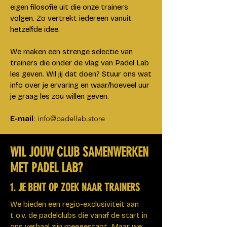
eigen filosofie uit die onze trainers
volgen. Zo vertrekt iedereen vanuit
hetzelfde idee.
We maken een strenge selectie van
trainers die onder de vlag van Padel Lab
les geven. Wil jij dat doen? Stuur ons wat
info over je ervaring en waar/hoeveel uur
je graag les zou willen geven.
: i
nfo@padellab.store
E-mail
WIL JOUW CLUB SAMENWERKEN
MET PADEL LAB?
1. JE BENT OP ZOEK NAAR TRAINERS
We bieden een regio-exclusiviteit aan
t.o.v. de padelclubs die vanaf de start ​in
ons verhaal zijn meegestapt. Maar we