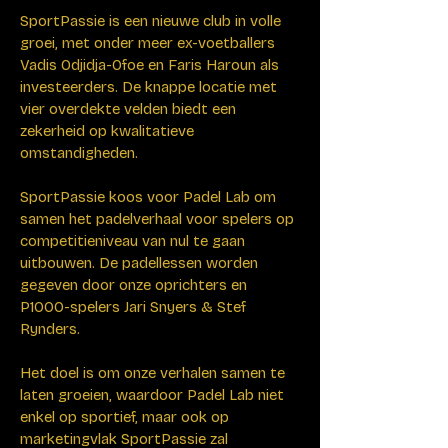
SportPassie is een nieuwe club in volle
groei, met onder meer ex-voetballers
Vadis Odjidja-Ofoe en Faris Haroun als
investeerders. De knappe locatie met
vier overdekte velden biedt een
zekerheid op kwalitatieve
omstandigheden.
SportPassie koos voor Padel Lab om
samen het padelverhaal voor spelers op
competitieniveau van nul te gaan
uitbouwen.
De padellessen worden
gegeven door onze oprichters en
P1000-spelers Jari Snyers & Stef
Rynders.
Het doel is om onze verhalen samen te
laten groeien, waardoor Padel Lab niet
enkel op sportief, maar ook op
marketingvlak SportPassie zal