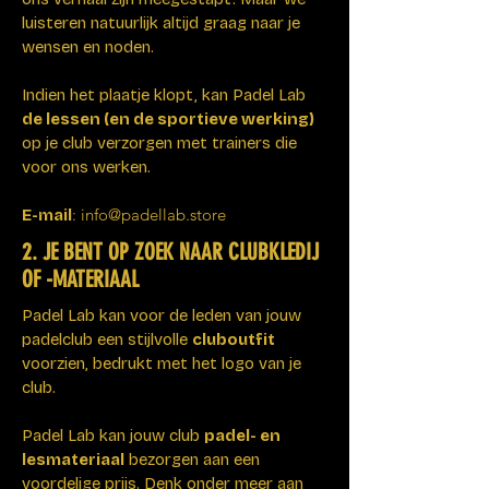
luisteren natuurlijk altijd graag naar je
wensen en noden.
Indien het plaatje klopt, kan Padel Lab
de lessen (en de sportieve werking)
op je club verzorgen met trainers die
voor ons werken.
: i
nfo@padellab.store
E-mail
2. JE BENT OP ZOEK NAAR CLUBKLEDIJ
OF -MATERIAAL
Padel Lab kan voor de leden van jouw
padelclub een stijlvolle
cluboutfit
voorzien, bedrukt met het logo van je
club.​
​Padel Lab kan jouw club
padel- en
lesmateriaal
bezorgen aan een
voordelige prijs. Denk onder meer aan