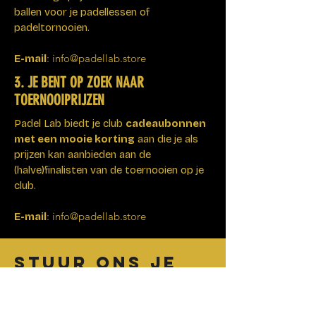
ballen voor je padellessen of
padeltornooien.
: i
nfo@padellab.store
E-mail
3. JE BENT OP ZOEK NAAR
TOERNOOIPRIJZEN
Padel Lab biedt je club
cadeaubonnen
met een mooie korting
aan die je als
prijzen kan aanbieden aan de
(halve)finalisten van de toernooien op je
club.
: i
nfo@padellab.store
E-mail
STUUR ONS JE
VRAAG