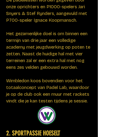
onze oprichters en P1000-spelers Jari
Snyers & Stef Rynders, aangevuld met
P700-speler Ignace Koopmansch.
Het gezamenlijke doel is om binnen een
termijn van drie jaar een volledige
academy met jeugdwerking op poten te
zetten. Naast de huidige hal met vier
terreinen zal er een extra hal met nog
eens zes velden gebouwd worden.
Wimbledon koos bovendien voor het
totaalconcept van Padel Lab, waardoor
je op de club ook een muur met rackets
vindt die je kan testen tijdens je sessie.
2. SPORTPASSIE HOESELT