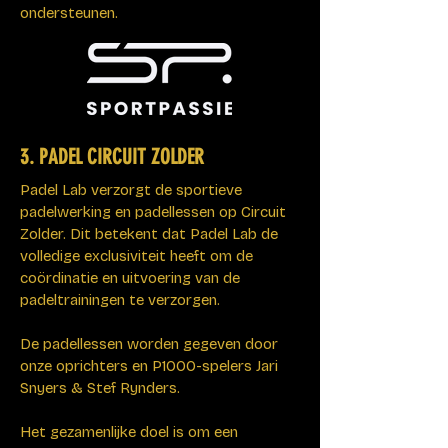
ondersteunen.
3. PADEL CIRCUIT ZOLDER
Padel Lab verzorgt de sportieve
padelwerking en padellessen op Circuit
Zolder. Dit betekent dat Padel Lab de
volledige exclusiviteit heeft om de
coördinatie en uitvoering van de
padeltrainingen te verzorgen.
De padellessen worden gegeven door
onze oprichters en P1000-spelers Jari
Snyers & Stef Rynders.
Het gezamenlijke doel is om een