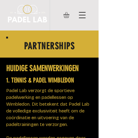
PARTNERSHIPS
HUIDIGE SAMENWERKINGEN
1. TENNIS & PADEL WIMBLEDON
Padel Lab verzorgt de sportieve
padelwerking en padellessen op
Wimbledon. Dit betekent dat Padel Lab
de volledige exclusiviteit heeft om de
coördinatie en uitvoering van de
padeltrainingen te verzorgen.
De padellessen worden gegeven door