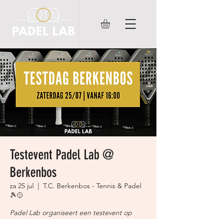
Testevent Padel Lab @
Berkenbos
za 25 jul
  |  
T.C. Berkenbos - Tennis & Padel
🎾🥎
Padel Lab organiseert een testevent op