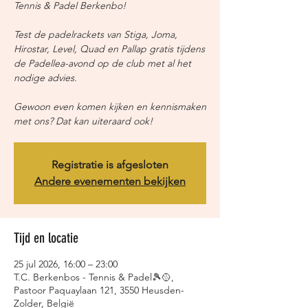
Tennis & Padel Berkenbo!
Test de padelrackets van Stiga, Joma,
Hirostar, Level, Quad en Pallap gratis tijdens
de Padellea-avond op de club met al het
nodige advies.
Gewoon even komen kijken en kennismaken
met ons? Dat kan uiteraard ook!
Registratie is afgesloten
Andere evenementen bekijken
Tijd en locatie
25 jul 2026, 16:00 – 23:00
T.C. Berkenbos - Tennis & Padel🎾🥎,
Pastoor Paquaylaan 121, 3550 Heusden-
Zolder, België