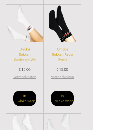
Unidos
Unidos
Sokken
Sokken Retro
Gestreept Wit
Zwart
Prijs
Prijs
€ 15,00
€ 15,00
Verzendkosten
Verzendkosten
In
In
winkelwagen
winkelwagen