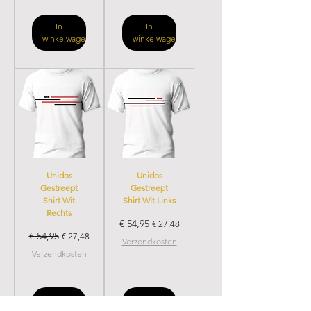
In
In
winkelwagen
winkelwagen
Unidos
Unidos
Gestreept
Gestreept
Shirt Wit
Shirt Wit Links
Rechts
€ 54,95
Normale prijs
Verkoopprijs
€ 27,48
€ 54,95
Normale prijs
Verkoopprijs
€ 27,48
Verzendkosten
Verzendkosten
In
In