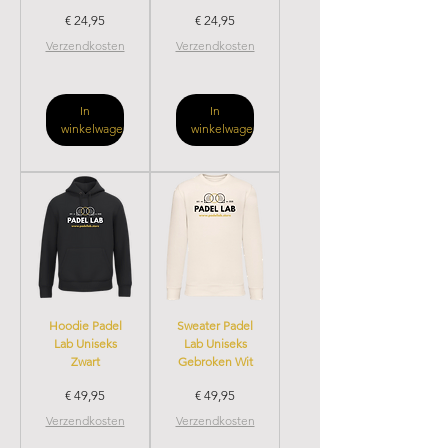
Prijs
Prijs
€ 24,95
€ 24,95
Verzendkosten
Verzendkosten
In
In
winkelwagen
winkelwagen
Hoodie Padel
Sweater Padel
Lab Uniseks
Lab Uniseks
Zwart
Gebroken Wit
Prijs
Prijs
€ 49,95
€ 49,95
Verzendkosten
Verzendkosten