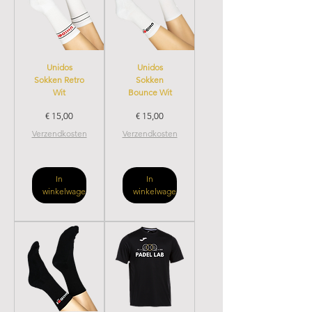
Unidos
Unidos
Sokken Retro
Sokken
Wit
Bounce Wit
Prijs
Prijs
€ 15,00
€ 15,00
Verzendkosten
Verzendkosten
In
In
winkelwagen
winkelwagen