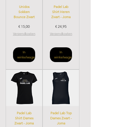
Unidos
Padel Lab
Sokken
Shirt Heren
Bounce Zwart
Zwart - Joma
Prijs
Prijs
€ 15,00
€ 24,95
Verzendkosten
Verzendkosten
In
In
winkelwagen
winkelwagen
Padel Lab
Padel Lab Top
Shirt Dames
Dames Zwart -
Zwart - Joma
Joma