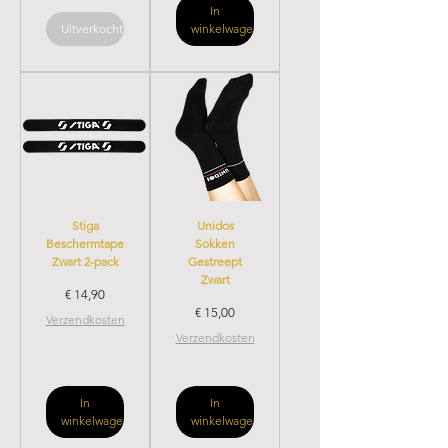
In
Uitverkocht
winkelwagen
Stiga
Unidos
Beschermtape
Sokken
Zwart 2-pack
Gestreept
Zwart
Prijs
€ 14,90
Prijs
€ 15,00
Verzendkosten
Verzendkosten
In
In
winkelwagen
winkelwagen