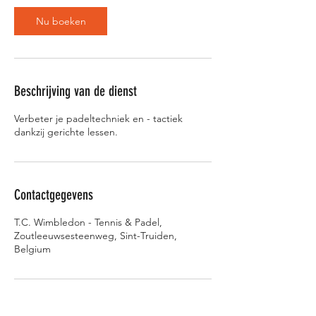
i
Nu boeken
n
.
Beschrijving van de dienst
Verbeter je padeltechniek en - tactiek
dankzij gerichte lessen.
Contactgegevens
T.C. Wimbledon - Tennis & Padel,
Zoutleeuwsesteenweg, Sint-Truiden,
Belgium