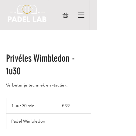
Privéles Wimbledon -
1u30
Verbeter je techniek en -tactiek.
99
euro
1 uur 30 min.
1
€ 99
u
u
Padel Wimbledon
3
0
m