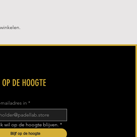
 winkelen.
F OP DE HOOGTE
e-mailadres in
*
 ik wil op de hoogte blijven.
*
Blijf op de hoogte