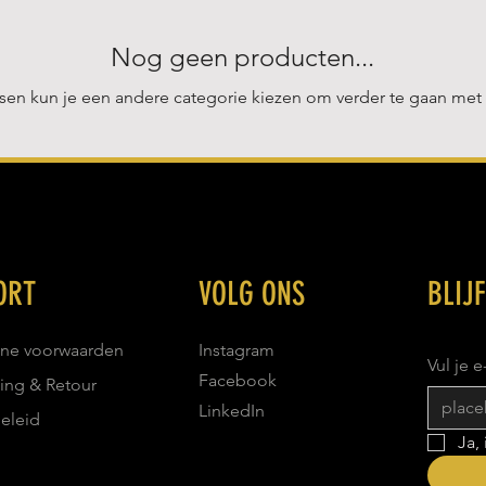
Nog geen producten...
en kun je een andere categorie kiezen om verder te gaan met
ORT
VOLG ONS
BLIJ
ne voorwaarden
Instagram
Vul je 
Facebook
ing & Retour
LinkedIn
beleid
Ja,