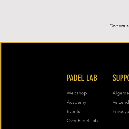
Ondertuss
PADEL LAB
SUPP
Webshop
Algeme
Academy
Verzend
Events
Privacy
Over Padel Lab