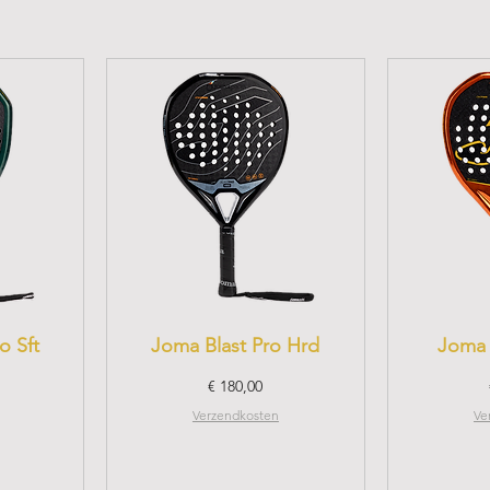
o Sft
Joma Blast Pro Hrd
Joma 
Prijs
€ 180,00
Verzendkosten
Ve