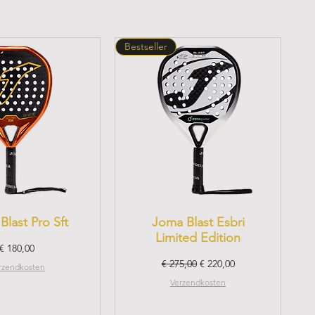
Bestseller
Blast Pro Sft
Joma Blast Esbri
Limited Edition
Prijs
€ 180,00
Normale prijs
Verkoopprijs
€ 275,00
€ 220,00
rzendkosten
Verzendkosten