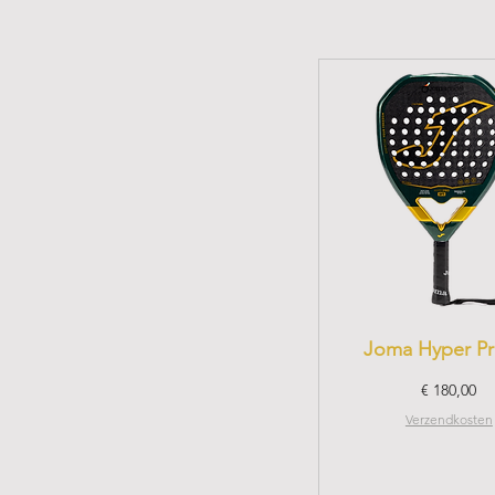
S
XL
XXL
Joma Hyper Pr
Prijs
€ 180,00
Verzendkosten