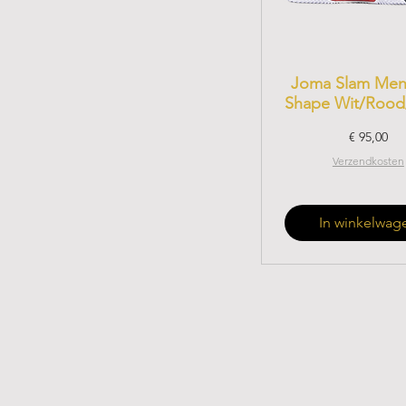
Joma Slam Men
Shape Wit/Rood
Prijs
€ 95,00
Verzendkosten
In winkelwag