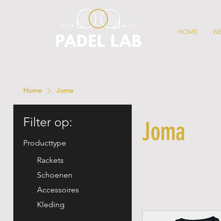
HOME
W
Home
Joma
Filter op:
Joma
Producttype
Rackets
Schoenen
Accessoires
Kleding