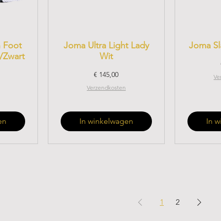
 Foot
Joma Ultra Light Lady
Joma Sl
/Zwart
Wit
Prijs
€ 145,00
Ve
Verzendkosten
en
In winkelwagen
In 
1
2