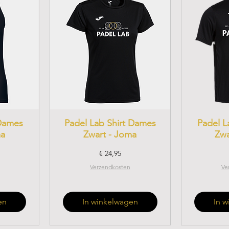
Dames
Padel Lab Shirt Dames
Padel L
ma
Zwart - Joma
Zwa
Prijs
€ 24,95
Verzendkosten
Ve
en
In winkelwagen
In 