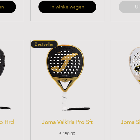
en
In winkelwagen
Ui
Bestseller
ro Hrd
Joma Valkiria Pro Sft
Joma Sl
Prijs
€ 150,00