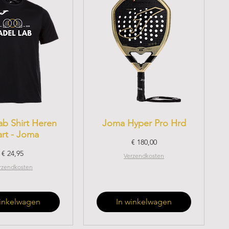
ab Shirt Heren
Joma Hyper Pro Hrd
rt - Joma
Prijs
€ 180,00
Prijs
€ 24,95
Verzendkosten
rzendkosten
winkelwagen
In winkelwagen