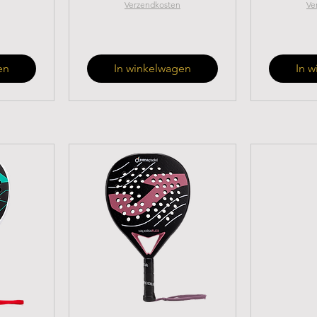
Verzendkosten
Ve
en
In winkelwagen
In 