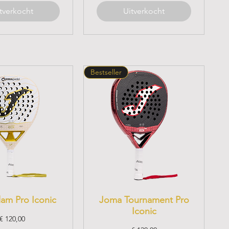
tverkocht
Uitverkocht
Bestseller
am Pro Iconic
Joma Tournament Pro
Iconic
Prijs
€ 120,00