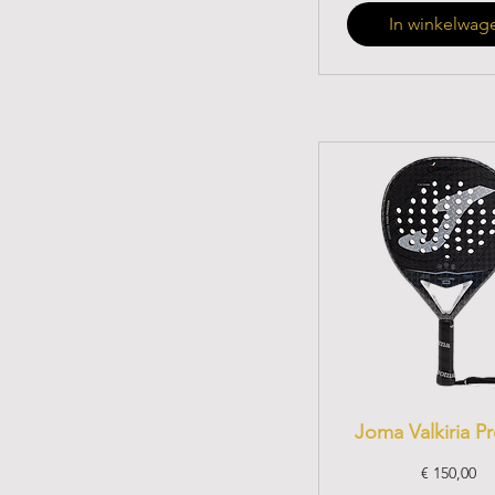
In winkelwag
Joma Valkiria P
Prijs
€ 150,00