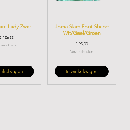
am Lady Zwart
Joma Slam Foot Shape
Wit/Geel/Groen
Prijs
€ 106,00
Prijs
€ 95,00
rzendkosten
Verzendkosten
winkelwagen
In winkelwagen