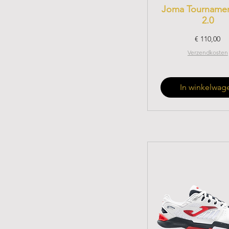
Joma Tournamen
2.0
Prijs
€ 110,00
Verzendkosten
In winkelwag