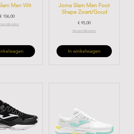
Slam Men Wit
Joma Slam Men Foot
Shape Zwart/Goud
Prijs
€ 106,00
Prijs
€ 95,00
rzendkosten
Verzendkosten
winkelwagen
In winkelwagen